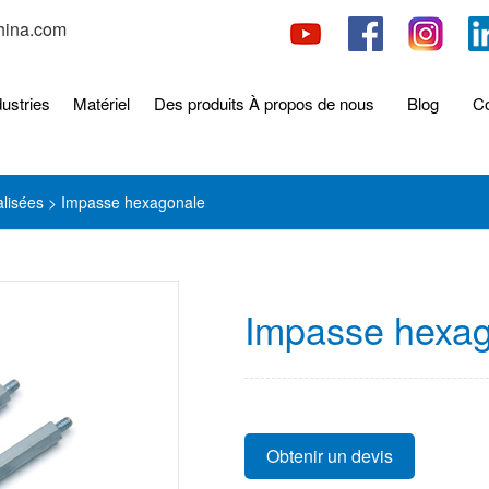
hina.com
dustries
Matériel
Des produits
À propos de nous
Blog
Co
alisées
> Impasse hexagonale
Impasse hexa
Obtenir un devis