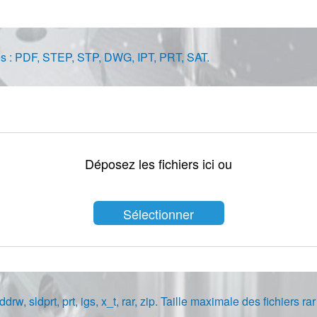
sées : PDF, STEP, STP, DWG, IPT, PRT, SAT.
Déposez les fichiers ici ou
Sélectionner
les fichiers
ddrw, sldprt, prt, igs, x_t, rar, zip. Taille maximale des fichiers ra