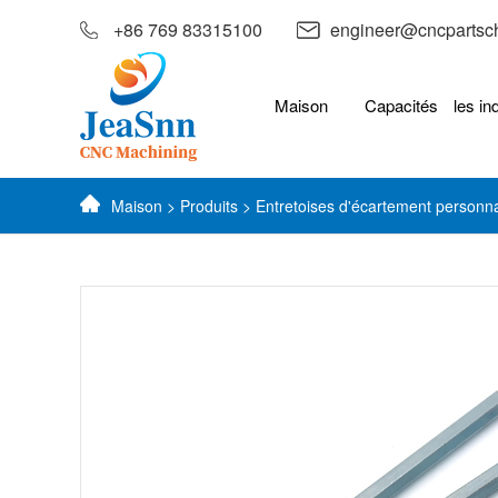
+86 769 83315100
engineer@cncpartsc
Maison
Capacités
les in
Maison
>
Produits
>
Entretoises d'écartement personn