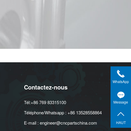
WhatsApp
Contactez-nous
Tél:+86 769 83315100
Message
Téléphone/Whatsapp : +86 13528558864
E-mail : engineer@cncpartschina.com
HAUT