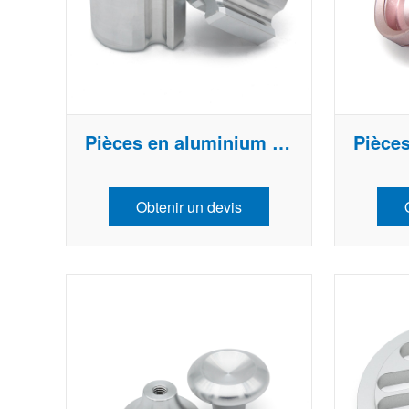
es et une longévité optimales des disposit
ifs générateurs de chaleur.
Pièces en aluminium usinées sur mesure
Obtenir un devis