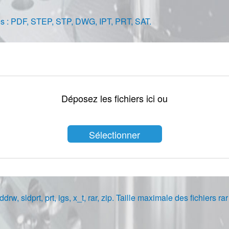
sées : PDF, STEP, STP, DWG, IPT, PRT, SAT.
Déposez les fichiers ici ou
Sélectionner
les fichiers
ddrw, sldprt, prt, igs, x_t, rar, zip. Taille maximale des fichiers ra