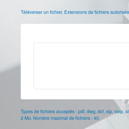
Téléverser un fichier. Extensions de fichiers autori
Types de fichiers acceptés : pdf, dwg, dxf, stp, step, sl
2 Mo. Nombre maximal de fichiers : 40.