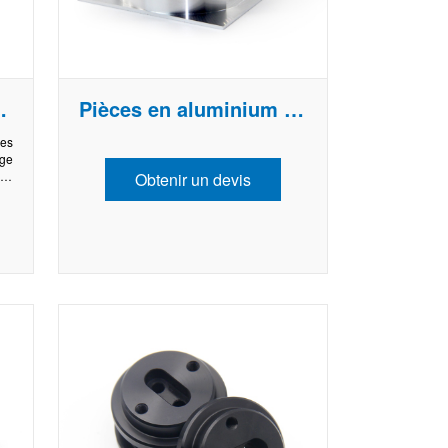
 aluminium
Pièces en aluminium usinées avec précision
des
age
s l
Obtenir un devis
 ja
eur
per
 du
tur
 et
end
agn
ti
l'u
ons
 l’
es
lu
a d