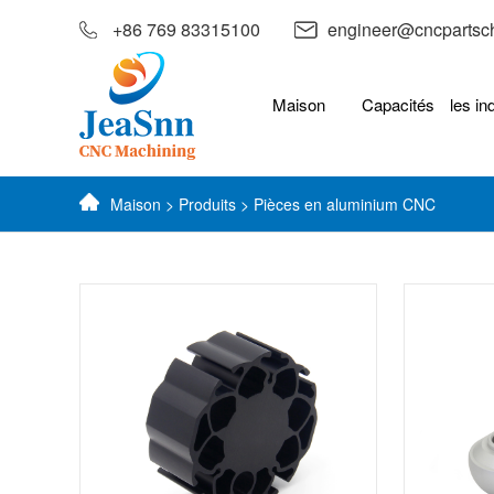
+86 769 83315100
engineer@cncpartsc
Maison
Capacités
les in
Maison
>
Produits
>
Pièces en aluminium CNC