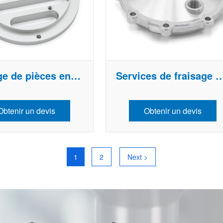
Usinage de pièces en aluminium
Services de fraisage d'a
Obtenir un devis
Obtenir un devis
1
2
Next >