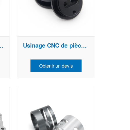
cli
en aluminium sur mesure
Usinage CNC de pièces en aluminium
Obtenir un devis