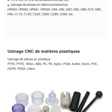
Usinage de pièces en laiton/cuivre/bronze
HPb63, HPb62, HPb61, HPb59, H59, H62, H63, H65, H68, H70, H80,
H90, C110, C120, C220, C260, C280, C360, etc.
Usinage CNC de matières plastiques
Usinage de pièces en plastique
PTFE, PTFE, Téflon, ABS, PC, PA, Nylon, POM, Acétal, Delrin, PVC,
HDPE, PEEK, Ultem.