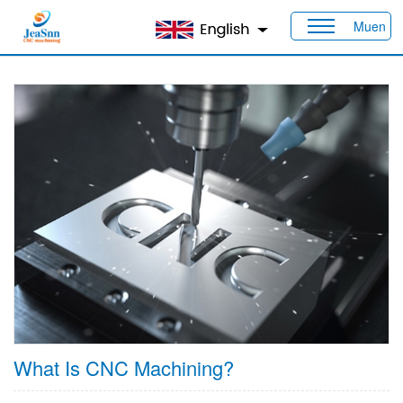
Muen
Maison
>
Produits
>
Capacités
> Usinage CNC
What Is CNC Machining?