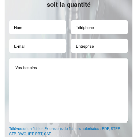
soit la quantité
Téléverser un fichier. Extensions de fichiers autorisées : PDF, STEP,
STP, DWG, IPT, PRT, SAT.