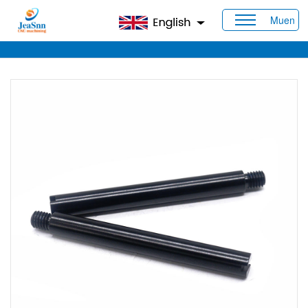
Muen
Maison
>
Produits
>
Entretoises d'écartement personnalisées
> Entretoises rondes