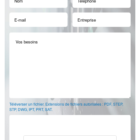
Téléverser un fichier. Extensions de fichiers autorisées : PDF, STEP,
STP, DWG, IPT, PRT, SAT.