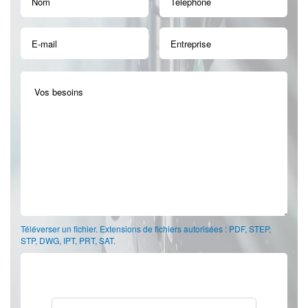
Téléverser un fichier. Extensions de fichiers autorisées : PDF, STEP,
STP, DWG, IPT, PRT, SAT.