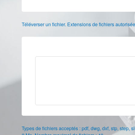
Téléverser un fichier. Extensions de fichiers autori
Types de fichiers acceptés : pdf, dwg, dxf, stp, step, sl