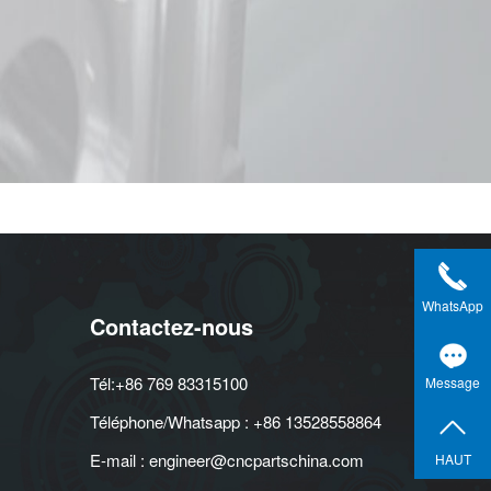
WhatsApp
Contactez-nous
Tél:+86 769 83315100
Message
Téléphone/Whatsapp : +86 13528558864
E-mail : engineer@cncpartschina.com
HAUT