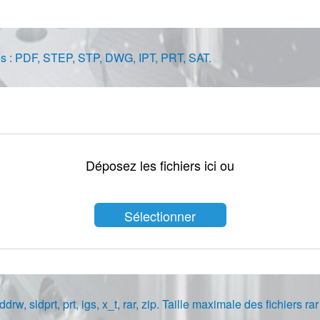
sées : PDF, STEP, STP, DWG, IPT, PRT, SAT.
Déposez les fichiers ici ou
Sélectionner
les fichiers
ddrw, sldprt, prt, igs, x_t, rar, zip. Taille maximale des fichiers ra