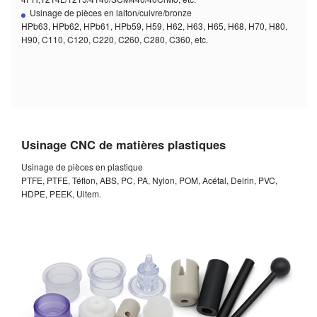
Usinage de pièces en laiton/cuivre/bronze
HPb63, HPb62, HPb61, HPb59, H59, H62, H63, H65, H68, H70, H80,
H90, C110, C120, C220, C260, C280, C360, etc.
Usinage CNC de matières plastiques
Usinage de pièces en plastique
PTFE, PTFE, Téflon, ABS, PC, PA, Nylon, POM, Acétal, Delrin, PVC,
HDPE, PEEK, Ultem.