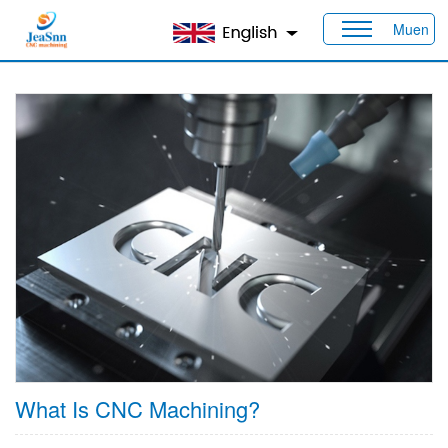
Muen
Maison
>
Produits
>
Capacités
> Usinage CNC
What Is CNC Machining?