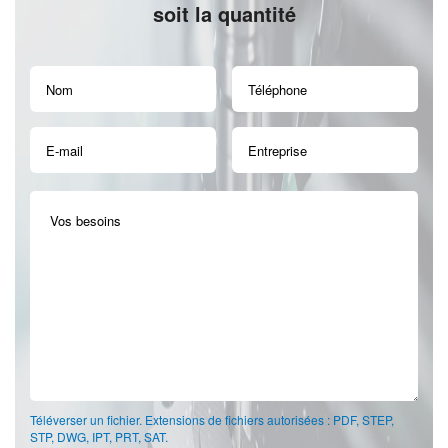
soit la quantité
Téléverser un fichier. Extensions de fichiers autorisées : PDF, STEP,
STP, DWG, IPT, PRT, SAT.